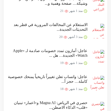
وشيكة… صفحة وهمية و...
منذ 1 شهر
21
الاستعلام عن المخالفات المرورية في قطر بعد
التحديثات الجديدة...
منذ 3 أشهر
20
عاجل: أمازون تمدد خصومات صادمة لـ «Apple
Watch» الجديدة… هل ...
منذ 1 شهر
19
عاجل: واتساب تعلن تغييراً تاريخياً يمنحك خصوصية
كاملة… حجز أ...
منذ 1 شهر
18
حصري في الرياض: Magna AI و«اعمار» تبنيان
«قلب» الذكاء الاصطن...